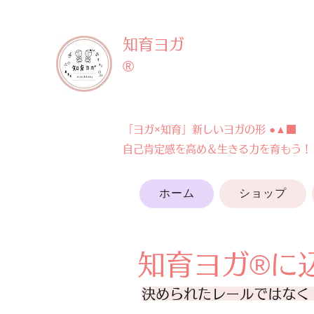
知育ヨガ
®︎
「ヨガ×知育」新しいヨガの形 ●▲■
​自己肯定感を高め＆生きる力を育もう！
ホーム
ショップ
​知育ヨガ®に
決められたレールではな