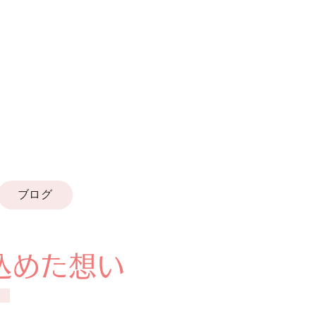
ブログ
込めた想い
く