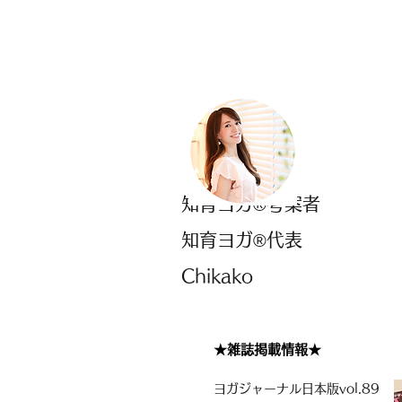
​
知育ヨガ®︎考案者
知育ヨガ®代表
Chikako
★雑誌掲載情報★
ヨ
ガジャーナル日本版vol.89