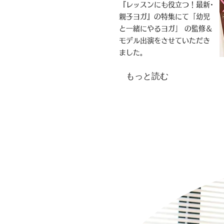
『レッス
ンに
も役立つ！最新･
親子ヨガ』の特集にて「
幼児
と一緒にやるヨガ」 の監修
​＆
モデル出演
をさせていただき
ました。
もっと読む